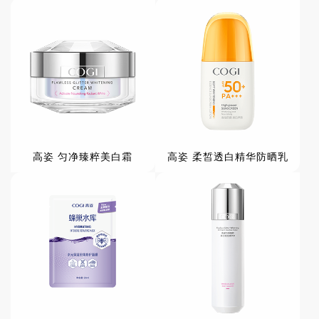
高姿 匀净臻粹美白霜
高姿 柔皙透白精华防晒乳