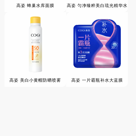
高姿 蜂巢水库面膜
高姿 匀净臻粹美白琉光精华水
高姿 美白小黄帽防晒喷雾
高姿 一片霸瓶补水大蓝膜