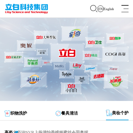
English
EN
走进立白
党建动态
企业发展
品牌家族
社会责任
美妆个护
织物洗护
餐具清洁
资讯动态
高姿
六必治
NVR上扬
清怡
香维娅
蜜丝
令羽
奥妮