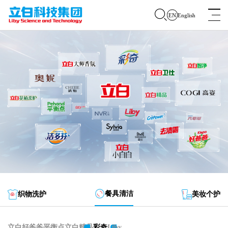
English
EN
走进立白
党建动态
企业发展
品牌家族
社会责任
餐具清洁
织物洗护
美妆个护
资讯动态
立白
好爸爸
平衡点
立白精品
彩奇
Liby