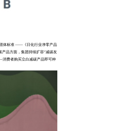
团体标准 ——《日化行业净零产品
碳产品方面，集团持续扩容“减碳友
——消费者购买立白减碳产品即可种