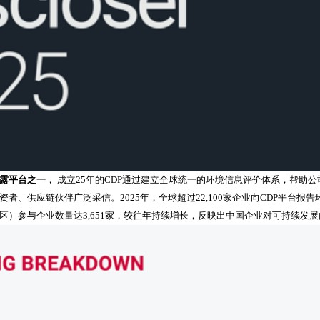
露平台之一
， 成立25年的CDP通过建立全球统一的环境信息评价体系，帮助
、供应链伙伴广泛采信。2025年，全球超过22,100家企业向CDP平台报告环
区）参与企业数量达3,651家，较往年持续增长，反映出中国企业对可持续发