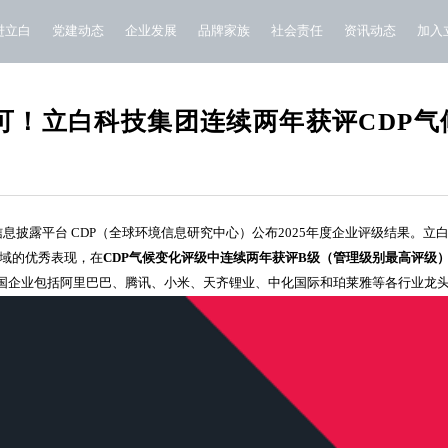
进立白
党建动态
企业发展
品牌家族
社会责任
资讯动态
加入
可！立白科技集团连续两年获评CDP气
环境信息披露平台 CDP（全球环境信息研究中心）公布2025年度企业评级结果。
域的优秀表现，在
CDP气候变化评级中连续两年获评B级（
管理级别最高
评级
国企业包括阿里巴巴、腾讯、小米、天齐锂业、中化国际和珀莱雅等各行业龙