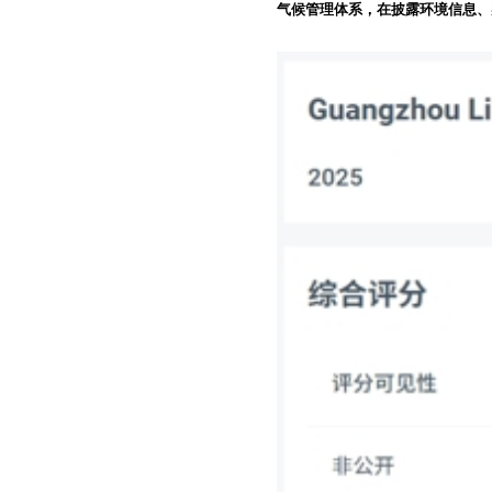
气候管理体系，在披露环境信息、