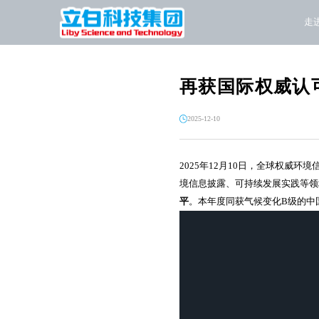
走
再获国际权威认
2025-12-10
2025年12月10日，全球权威
境信息披露、可持续发展实践等领
平
。本年度同获气候变化B级的中