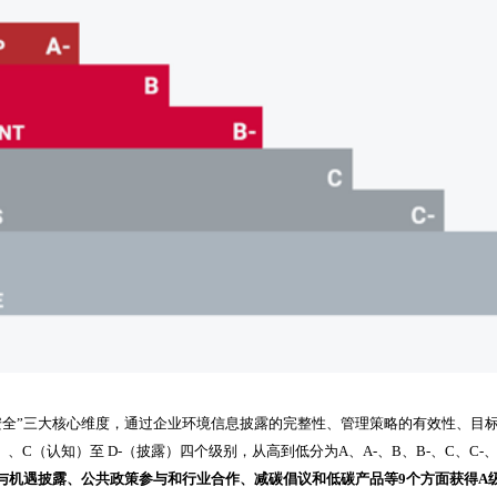
“水安全”三大核心维度，通过企业环境信息披露的完整性、管理策略的有效性、
、C（认知）至 D-（披露）四个级别，从高到低分为A、A-、B、B-、C、C-
与机遇披露、公共政策参与和行业合作、减碳倡议和低碳产品等9个方面获得A