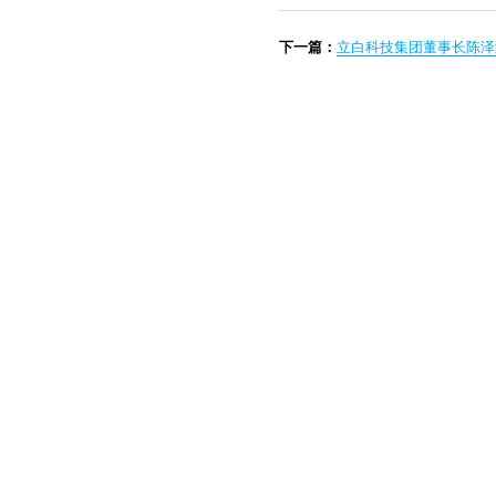
下一篇：
立白科技集团董事长陈泽