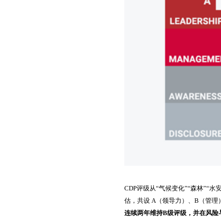
CDP评级从“气候变化”“森林”
估，共设 A（领导力）、B（管理）
连续两年维持B级评级
，
并在风险