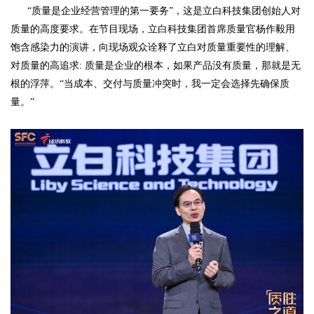
“质量是企业经营管理的第一要务”，这是立白科技集团创始人对
质量的高度要求。在节目现场，立白科技集团首席质量官杨作毅用
饱含感染力的演讲，向现场观众诠释了立白对质量重要性的理解、
对质量的高追求: 质量是企业的根本，如果产品没有质量，那就是无
根的浮萍。“当成本、交付与质量冲突时，我一定会选择先确保质
量。”