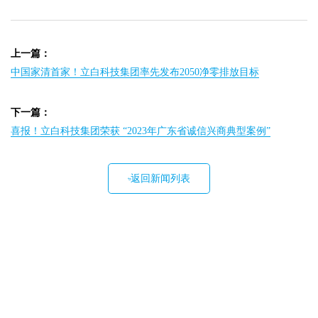
上一篇：
中国家清首家！立白科技集团率先发布2050净零排放目标
下一篇：
喜报！立白科技集团荣获 “2023年广东省诚信兴商典型案例”
返回新闻列表