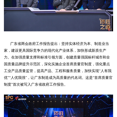
广东省两会政府工作报告提出：坚持实体经济为本、制造业当
家，建设更具国际竞争力的现代化产业体系，加快形成新质生产
力。在加强质量支撑和标准引领方面，创建质量强国标杆城市和全
国质量品牌提升示范区，深化实施企业首席质量官制度，强化重点
工业产品质量监管，提高产品、工程和服务质量，加快实现“人有我
优”“人优我强”，让广东制造成为高质量的代名词。这是“首席质量官
制度”首次被写入广东省政府工作报告。